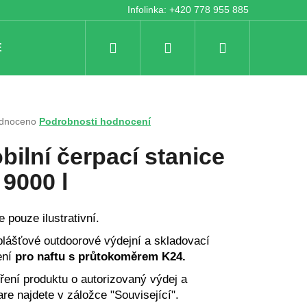
Infolinka: +420 778 955 885
Hledat
Přihlášení
Nákupní
E
KONTAKTY
košík
rné
dnoceno
Podrobnosti hodnocení
ení
tu
bilní čerpací stanice
 9000 l
ček.
e pouze ilustrativní.
lášťové outdoorové výdejní a skladovací
ení
pro naftu s průtokoměrem K24.
Následující
ření produktu o autorizovaný výdej a
are najdete v záložce "
Související".