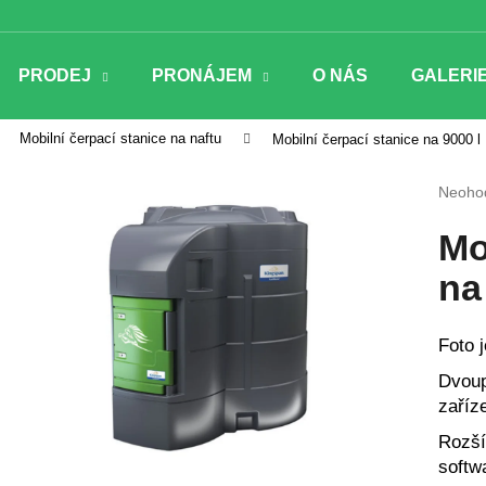
PRODEJ
PRONÁJEM
O NÁS
GALERI
Co potřebujete najít?
Mobilní čerpací stanice na naftu
Mobilní čerpací stanice na 9000 l
Průmě
Neoho
HLEDAT
hodnoc
produk
Mo
je
0,0
na
z
Doporučujeme
5
hvězdi
Foto j
Dvoup
zaříz
Rozší
softw