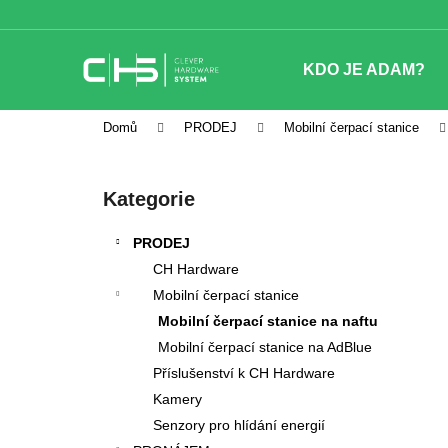
K
Přejít
na
o
obsah
Zpět
Zpět
š
KDO JE ADAM?
do
do
í
obchodu
obchodu
k
Domů
PRODEJ
Mobilní čerpací stanice
P
o
Přeskočit
Kategorie
s
kategorie
t
PRODEJ
r
CH Hardware
a
Mobilní čerpací stanice
n
Mobilní čerpací stanice na naftu
n
Mobilní čerpací stanice na AdBlue
í
Příslušenství k CH Hardware
p
Kamery
a
Senzory pro hlídání energií
n