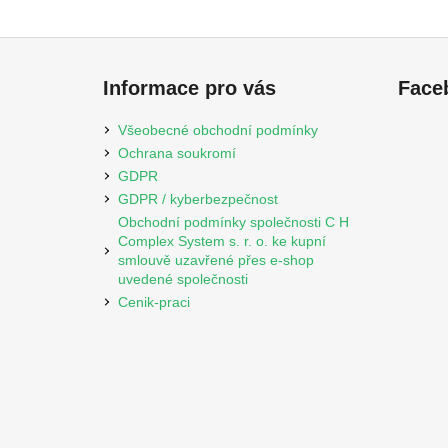
Z
á
Informace pro vás
Face
p
a
Všeobecné obchodní podmínky
t
Ochrana soukromí
í
GDPR
GDPR / kyberbezpečnost
Obchodní podmínky společnosti C H
Complex System s. r. o. ke kupní
smlouvě uzavřené přes e-shop
uvedené společnosti
Cenik-praci