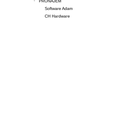
PRONÁJEM
MOBILNÍ DOHLEDOVÝ STOŽÁR
e
NŮŽKOVÝ
Software Adam
l
0 Kč
CH Hardware