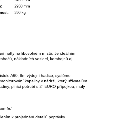
a
:
2950 mm
nost
:
390 kg
í nafty na libovolném místě. Je ideálním
 tahačů, nákladních vozidel, kombajnů aj.
í pistole A60, 8m výdejní hadice, systéme
nitorování kapaliny v nádrži, který uživatelům
diny, plnící potrubí s 2" EURO přípojkou, malý
koměr/.
lením k projednání detailů poptávky.