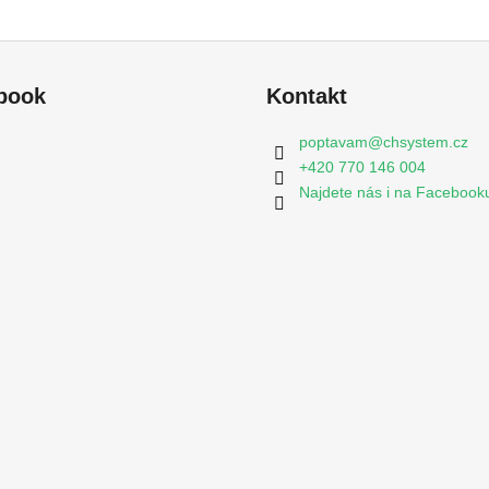
book
Kontakt
poptavam
@
chsystem.cz
+420 770 146 004
Najdete nás i na Facebook