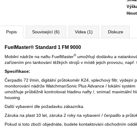
Výšk
Hmot
Popis
Související (6)
Videa (1)
Diskuze
FuelMaster
®
Standard 1 FM 9000
®
Mobilní nádrže na naftu FuelMaster
umožňují dodávku a natankován
zařízením pro tankování těžkých strojů v místě jejich provozu, např.
Specifikace:
Čerpadlo 72 l/min, digitální průtokoměr K24, v
plechový filtr, výdejn
monitorování nádrže WatchmanSonic Plus Advance / lokální systém mo
umožňuje průběžně kontrolovat hladinu nafty /, snímač maximální hla
housing.
Další vybavení dle požadavku zákazníka.
Záruka na plast 10 let, záruka 2 roky na vybavení / čerpadlo a průto
Pokud si toto zboží objednáte, budete kontaktováni obchodním oddě