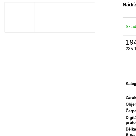
MOBILNÍ PŘÍSTUPOVÝ BOD
MOBILNÍ DOHL
Nádrž
400 Kč
0 Kč
Skla
19
235 
Měrn
cena:
Kateg
Záru
Obje
Čerp
Digit
průt
Délka
Šířka