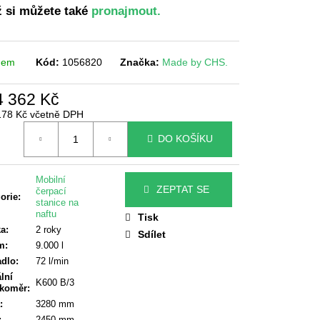
EDOVÝ STOŽÁR
 si můžete také
pronajmout.
dem
Kód:
1056820
Značka:
Made by CHS.
4 362 Kč
178 Kč včetně DPH
á
DO KOŠÍKU
Mobilní
ZEPTAT SE
čerpací
orie
:
stanice na
naftu
Tisk
ka
:
2 roky
Sdílet
m
:
9.000 l
adlo
:
72 l/min
ální
K600 B/3
okoměr
:
:
3280 mm
:
2450 mm