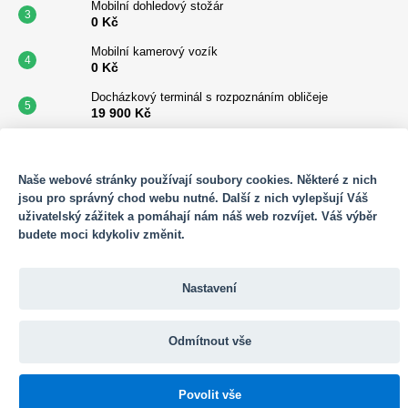
Mobilní dohledový stožár
0 Kč
Mobilní kamerový vozík
0 Kč
Docházkový terminál s rozpoznáním obličeje
19 900 Kč
Mobilní vrátnice
365 000 Kč
SOUBORY COOKIES
Naše webové stránky používají soubory cookies. Některé z nich
Benkalor na 900 l
jsou pro správný chod webu nutné. Další z nich vylepšují Váš
45 700 Kč
uživatelský zážitek a pomáhají nám náš web rozvíjet. Váš výběr
Sotware Adam - Licence
budete moci kdykoliv změnit.
150 Kč
Docházkový terminál s alkohol testerem
Nastavení
64 400 Kč
Mobilní docházkový terminál P80
23 485 Kč
Odmítnout vše
Vytvořil Shoptet
Povolit vše