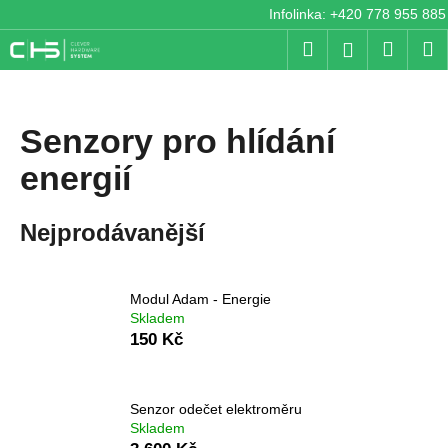
K
Přejít
Infolinka: +420 778 955 885
na
o
Hledat
Nákup
M
obsah
Přihlášení
Zpět
Zpět
š
košík
í
C
k
Senzory pro hlídání
o
p
energií
o
t
Nejprodávanější
ř
e
b
Modul Adam - Energie
u
Skladem
j
150 Kč
e
t
Senzor odečet elektroměru
e
Skladem
n