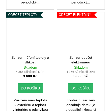
periodický...
periodický...
ODEČET TEPLOTY
ODEČET ELEKTŘINY
Senzor měření teploty a
Senzor odečet
vlhkosti
elektroměru
Skladem
Skladem
4 356 Kč včetně DPH
4 356 Kč včetně DPH
3 600 Kč
3 600 Kč
DO KOŠÍKU
DO KOŠÍKU
Zařízení měří teplotu
Kontaktní zařízení
v exteriéru a teplotu
obsahuje detekuje
v interiéru s odchylkou
stoupající i klesající