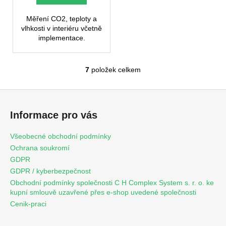
Měření CO2, teploty a
vlhkosti v interiéru včetně
implementace.
7
položek celkem
O
v
Z
l
á
á
Informace pro vás
d
p
a
a
Všeobecné obchodní podmínky
c
t
Ochrana soukromí
í
í
GDPR
p
GDPR / kyberbezpečnost
r
Obchodní podmínky společnosti C H Complex System s. r. o. ke
v
kupní smlouvě uzavřené přes e-shop uvedené společnosti
k
Cenik-praci
y
v