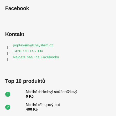
ý
p
Facebook
i
s
u
Kontakt
poptavam
@
chsystem.cz
+420 770 146 004
Najdete nás i na Facebooku
Top 10 produktů
Mobilní dohledový stožár nůžkový
0 Kč
Mobilní přístupový bod
400 Kč