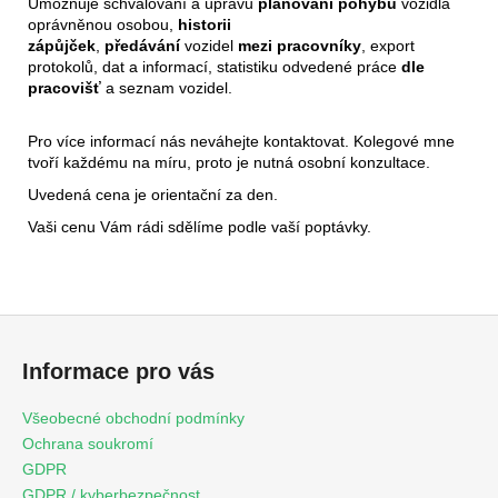
Umožňuje schvalování a úpravu
plánování pohybu
vozidla
oprávněnou osobou,
historii
zápůjček
,
předávání
vozidel
mezi pracovníky
, export
protokolů, dat a informací, statistiku odvedené práce
dle
pracovišť
a seznam vozidel.
Pro více informací nás neváhejte kontaktovat. Kolegové mne
tvoří každému na míru, proto je nutná osobní konzultace.
Uvedená cena je orientační za den.
Vaši cenu Vám rádi sdělíme podle vaší poptávky.
Z
á
Informace pro vás
p
a
Všeobecné obchodní podmínky
t
Ochrana soukromí
í
GDPR
GDPR / kyberbezpečnost