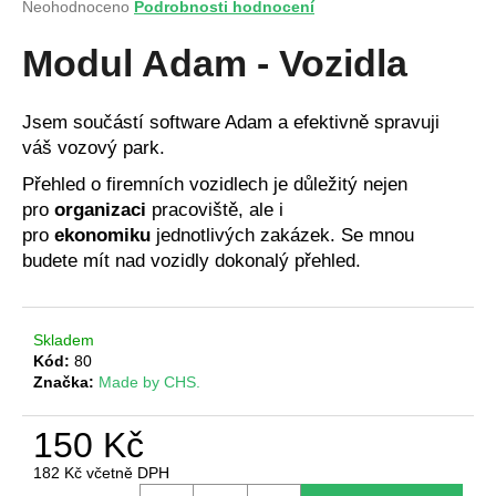
Průměrné
Neohodnoceno
Podrobnosti hodnocení
a
hodnocení
produktu
Modul Adam - Vozidla
j
je
í
0,0
t
z
Jsem součástí software Adam a efektivně spravuji
5
?
váš vozový park.
hvězdiček.
Přehled o firemních vozidlech je důležitý nejen
pro
organizaci
pracoviště, ale i
pro
ekonomiku
jednotlivých zakázek. Se mnou
HLEDAT
budete mít nad vozidly dokonalý přehled.
Skladem
D
Kód:
80
o
Značka:
Made by CHS.
p
o
150 Kč
r
u
182 Kč včetně DPH
Měrná