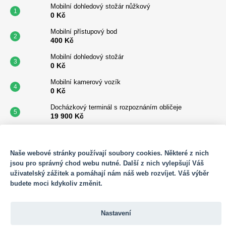
Mobilní dohledový stožár nůžkový
0 Kč
Mobilní přístupový bod
400 Kč
Mobilní dohledový stožár
0 Kč
Mobilní kamerový vozík
0 Kč
Docházkový terminál s rozpoznáním obličeje
19 900 Kč
Mobilní vrátnice
365 000 Kč
SOUBORY COOKIES
Naše webové stránky používají soubory cookies. Některé z nich
Benkalor na 900 l
jsou pro správný chod webu nutné. Další z nich vylepšují Váš
45 700 Kč
uživatelský zážitek a pomáhají nám náš web rozvíjet. Váš výběr
Sotware Adam - Licence
budete moci kdykoliv změnit.
150 Kč
Docházkový terminál s alkohol testerem
Nastavení
64 400 Kč