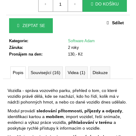
č
DO KOŠÍKU
cena:
u
j
e
Sdílet
ZEPTAT SE
m
e
Kategorie
:
Software Adam
Záruka
:
2 roky
DOCHÁZKOVÝ
Pronájem na den
:
130,- Kč
TERMINÁL
S
ROZPOZNÁNÍM
Popis
Související (16)
Videa (1)
Diskuze
OBLIČEJE
19
900
Vozidla - správa vozového parku, přehled o tom, co které
Kč
vozidlo právě dělá, kde se nachází, kdo ho řídí, kolik má v
nádrži pohonných hmot, a nebo co dané vozidlo dnes udělalo.
Modul provádí
sledování přítomnosti, příjezdy a odjezdy
,
identifikaci kartou a
mobilem
, import vozidel, řeší snímače,
evidenci a výkaz práce vozidla,
přihlašování v terénu
a
poskytuje rychlé přístupy k informacím o vozidle.